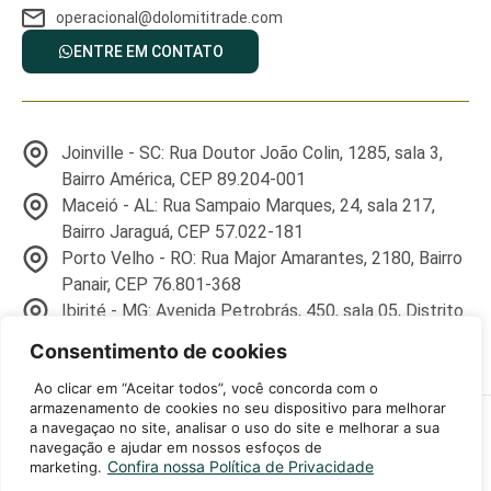
operacional@dolomititrade.com
ENTRE EM CONTATO
Joinville - SC: Rua Doutor João Colin, 1285, sala 3,
Bairro América, CEP 89.204-001
Maceió - AL: Rua Sampaio Marques, 24, sala 217,
Bairro Jaraguá, CEP 57.022-181
Porto Velho - RO: Rua Major Amarantes, 2180, Bairro
Panair, CEP 76.801-368
Ibirité - MG: Avenida Petrobrás, 450, sala 05, Distrito
Industrial Marsil, CEP 32.417-000
Consentimento de cookies
Ao clicar em “Aceitar todos”, você concorda com o
armazenamento de cookies no seu dispositivo para melhorar
©2026 Dolomiti Trade – Todos Direitos Reservados | Ibirité – MG:
a navegaçao no site, analisar o uso do site e melhorar a sua
Avenida Petrobrás, 450, sala 05, Distrito Industrial Marsil, CEP
navegação e ajudar em nossos esfoços de
32.417-000 CEP: 32.417-000 | CNPJ: 34.283.310/0001-82
Confira nossa Política de Privacidade
marketing.
Política de Privacidade