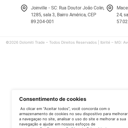
Joinville - SC: Rua Doutor João Colin,
Macei
1285, sala 3, Bairro América, CEP
24, s
89.204-001
57.0
©2026 Dolomiti Trade – Todos Direitos Reservados | Ibirité – MG: Av
Consentimento de cookies
Ao clicar em “Aceitar todos”, você concorda com o
armazenamento de cookies no seu dispositivo para melhorar
a navegaçao no site, analisar o uso do site e melhorar a sua
navegação e ajudar em nossos esfoços de