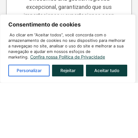
excepcional, garantizando que sus
importaciones y exportaciones sean
realizadas de forma eficiente y sin
Consentimento de cookies
contratiempos. Esto incluye la gestión de
Ao clicar em “Aceitar todos”, você concorda com o
todas las formalidades aduaneras y la
armazenamento de cookies no seu dispositivo para melhorar
a navegaçao no site, analisar o uso do site e melhorar a sua
garantía de que los productos lleguen con
navegação e ajudar em nossos esfoços de
seguridad y dentro del plazo.
Confira nossa Política de Privacidade
marketing.
Personalizar
Rejeitar
Aceitar tudo
Diferimiento total del ICMS
Este beneficio permite que su empresa
optimice el flujo de caja al postergar el
pago del ICMS en la importación. Esto
significa una reducción significativa en el
desembolso financiero inicial, liberando