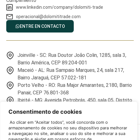
Cumplimiento
www.linkedin.com/company/dolomiti-trade
operacional@dolomititrade.com
ENTRE EN CONTACTO
Joinville - SC: Rua Doutor João Colin, 1285, sala 3,
Barrio América, CEP 89.204-001
Maceió - AL: Rua Sampaio Marques, 24, sala 217,
Bairro Jaraguá, CEP 57.022-181
Porto Velho - RO: Rua Major Amarantes, 2180, Barrio
Panair, CEP 76.801-368
Ibirité - MG: Avenida Petrobrás, 450, sala 05, Distrito
Industrial Marsil, CEP 32.417-000
Consentimento de cookies
Ao clicar em “Aceitar todos”, você concorda com o
armazenamento de cookies no seu dispositivo para melhorar
©2026 Dolomiti Trade – Todos Direitos Reservados | Ibirité – MG:
a navegaçao no site, analisar o uso do site e melhorar a sua
Avenida Petrobrás, 450, sala 05, Distrito Industrial Marsil, CEP
navegação e ajudar em nossos esfoços de