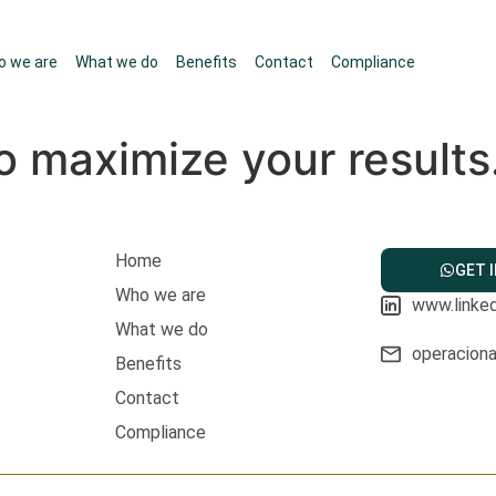
o we are
What we do
Benefits
Contact
Compliance
o maximize your results
Home
GET 
Who we are
www.linke
What we do
operacion
Benefits
Contact
Compliance