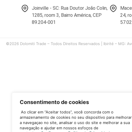
Joinville - SC: Rua Doutor João Colin,
Macei
1285, room 3, Bairro América, CEP
24, r
89.204-001
57.0
©2026 Dolomiti Trade – Todos Direitos Reservados | Ibirité – MG: Av
Consentimento de cookies
Ao clicar em “Aceitar todos”, você concorda com o
armazenamento de cookies no seu dispositivo para melhorar
a navegaçao no site, analisar o uso do site e melhorar a sua
navegação e ajudar em nossos esfoços de